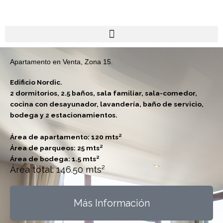
Ir
al
contenido
Apartamento en Venta, Zona 15.
Edificio Nordic.
2 dormitorios, 2.5 baños, sala familiar, sala-comedor,
cocina con desayunador, lavandería, baño de servicio,
bodega y 2 estacionamientos.
Área de apartamento: 120 mts²
Área de parqueos: 25 mts²
Área de bodega: 1.5 mts²
Área total: 146.50
mts²
Más Información