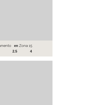
amento
en
Zona 15
2.5
4