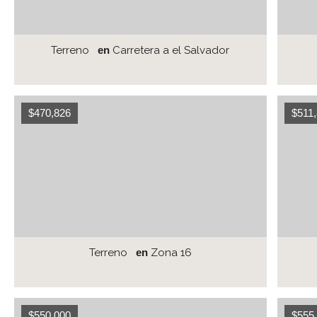
Terreno
en
Carretera a el Salvador
$470,826
$511
Terreno
en
Zona 16
$550,000
$555