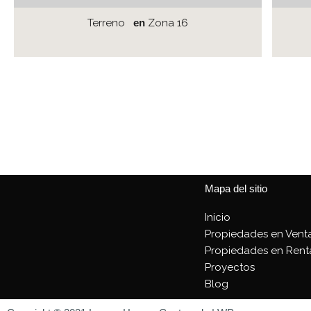
Terreno
en
Zona 16
Mapa del sitio
Inicio
Propiedades en Vent
Propiedades en Rent
Proyectos
Blog