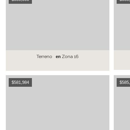
Terreno
en
Zona 16
$581,984
$585