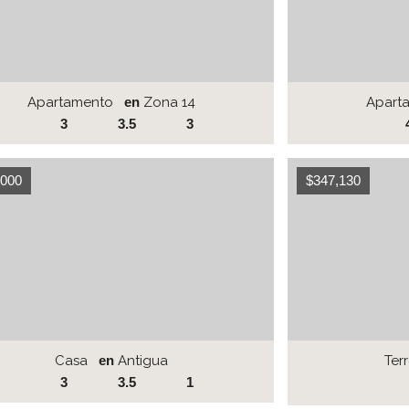
Apartamento
en
Zona 14
Apart
3
3.5
3
,000
$347,130
Casa
en
Antigua
Ter
3
3.5
1