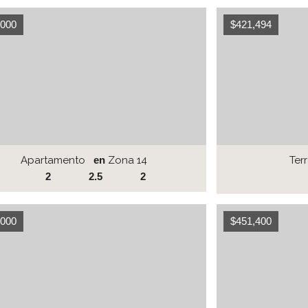
,000
$421,494
Apartamento
en
Zona 14
Ter
2
2.5
2
,000
$451,400