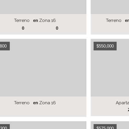
Terreno
en
Zona 16
Terreno
e
0
0
,800
$550,000
Terreno
en
Zona 16
Apart
,300
$575,000