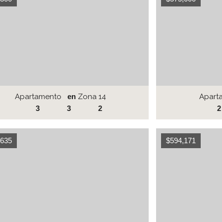
Apartamento
en
Zona 14
Apart
3
3
2
2
,635
$594,171