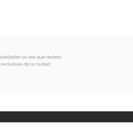
enta
Blog
opiedades ya sea que desees
exclusivas de la ciudad
.