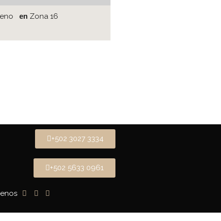
reno
en
Zona 16
+502 3027 3334
+502 5633 0961
uenos