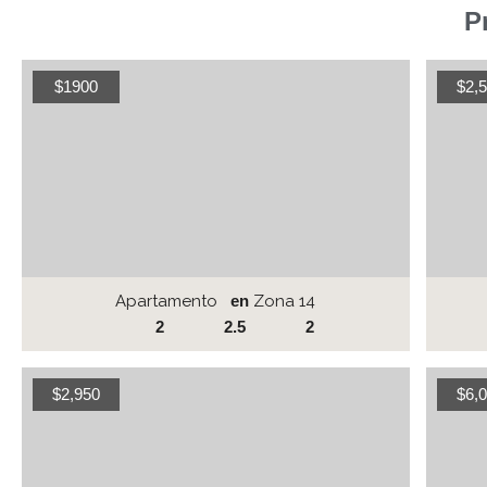
P
$1900
$2,
Apartamento
en
Zona 14
2
2.5
2
$2,950
$6,