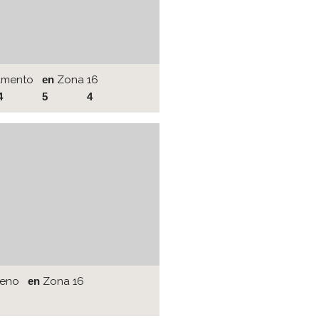
amento
en
Zona 16
4
5
4
reno
en
Zona 16