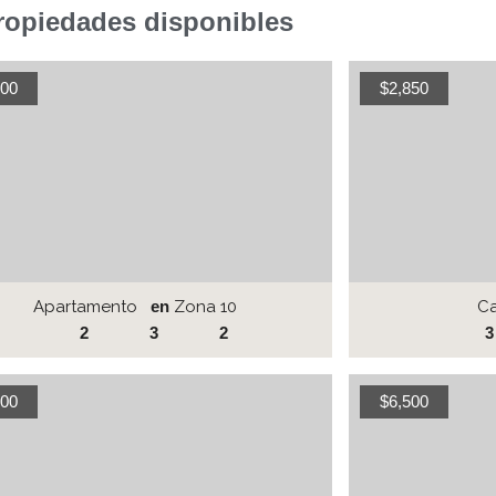
ropiedades disponibles
500
$2,850
Apartamento
en
Zona 10
C
2
3
2
3
000
$6,500