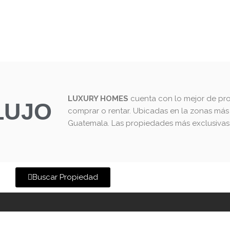
afía
Propiedades
Proyectos
Venta
R
LUXURY HOMES
cuenta con lo mejor de pr
LUJO
comprar o rentar. Ubicadas en la zonas más 
Guatemala. Las propiedades más exclusivas
Buscar Propiedad