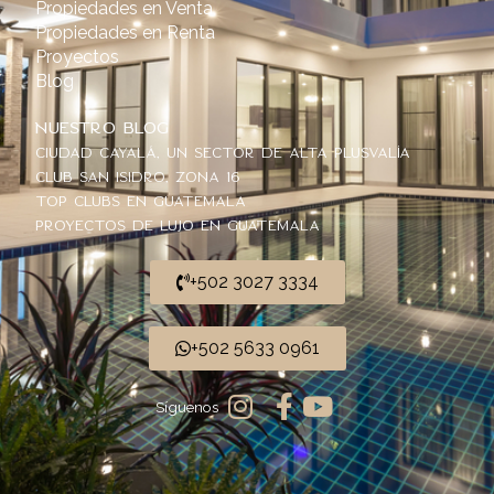
Propiedades en Venta
Propiedades en Renta
Proyectos
Blog
Nuestro Blog
Ciudad Cayalá, un sector de alta plusvalía
Club San Isidro, Zona 16
Top Clubs en Guatemala
Proyectos de Lujo en Guatemala
+502 3027 3334
+502 5633 0961
Síguenos