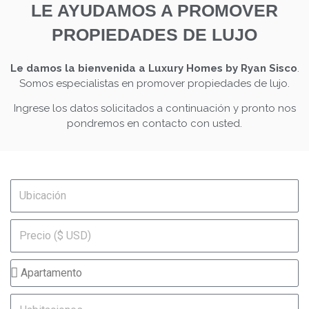
LE AYUDAMOS A PROMOVER
PROPIEDADES DE LUJO
Le damos la bienvenida a Luxury Homes by Ryan Sisco
.
Somos especialistas en promover propiedades de lujo.
Ingrese los datos solicitados a continuación y pronto nos
pondremos en contacto con usted.
U
b
i
P
c
r
a
e
c
T
c
i
i
i
ó
p
H
o
n