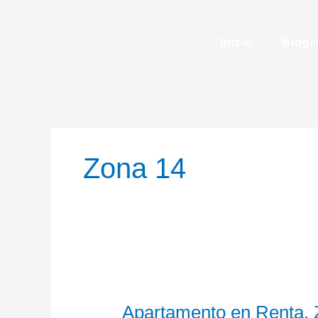
Ir
al
contenido
Inicio
Biogr
Zona 14
Apartamento
en
Apartamento en Renta, 
Renta,