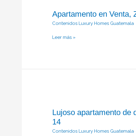
en
Apartamento en Venta, 
Venta,
Zona
Contenidos Luxury Homes Guatemala
14.
Leer más »
Lujoso
apartamento
Lujoso apartamento de d
de
diseñador
14
de
Contenidos Luxury Homes Guatemala
2