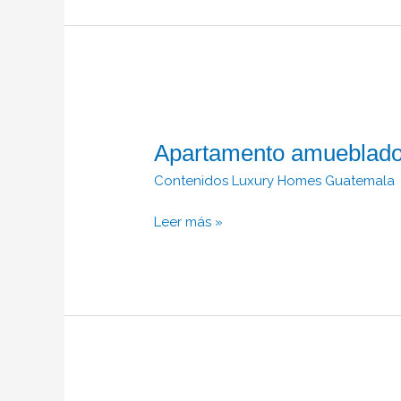
Apartamento
amueblado
Apartamento amueblado
en
Renta,
Contenidos Luxury Homes Guatemala
Zona
14.
Leer más »
Apartamento