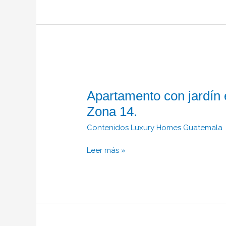
Apartamento
con
Apartamento con jardín 
jardín en
Venta con
Zona 14.
o
Contenidos Luxury Homes Guatemala
sin
muebles,
Leer más »
Zona
14.