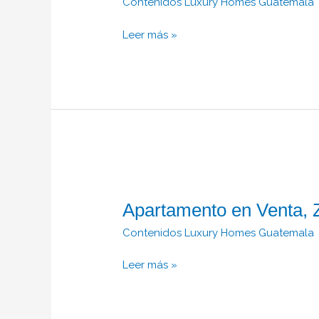
Contenidos Luxury Homes Guatemala
Leer más »
Apartamento
en
Apartamento en Venta, 
Venta,
Zona
Contenidos Luxury Homes Guatemala
14.
Leer más »