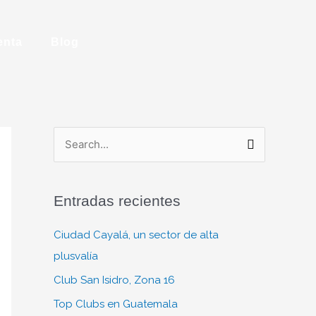
enta
Blog
B
u
s
Entradas recientes
c
a
Ciudad Cayalá, un sector de alta
r
plusvalía
p
Club San Isidro, Zona 16
o
Top Clubs en Guatemala