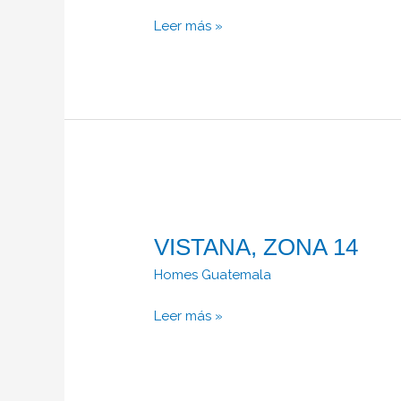
niveles
Leer más »
en
Zona
14
VISTANA,
ZONA
VISTANA, ZONA 14
14
Homes Guatemala
Leer más »