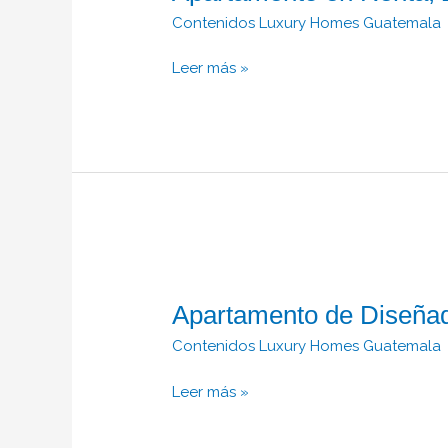
Zona
Contenidos Luxury Homes Guatemala
10.
Leer más »
Apartamento
de
Apartamento de Diseñad
Diseñador
en
Contenidos Luxury Homes Guatemala
Venta,
Zona
Leer más »
14.