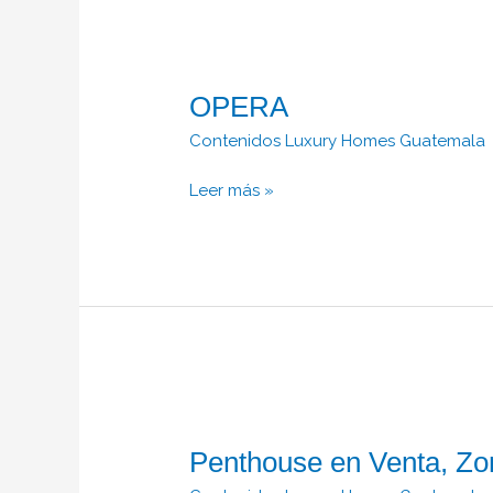
OPERA
OPERA
Contenidos Luxury Homes Guatemala
Leer más »
Penthouse en
Venta,
Penthouse en Venta, Zo
Zona
14.