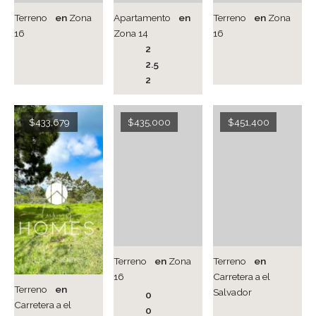
Terreno
en
Zona
Apartamento
en
Terreno
en
Zona
16
Zona 14
16
2
2.5
2
$433,679
$435,000
$451,400
Terreno
en
Zona
Terreno
en
16
Carretera a el
Terreno
en
Salvador
0
Carretera a el
0