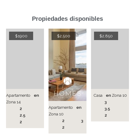
Propiedades disponibles
$1900
$2,500
$2,850
Apartamento
en
Casa
en
Zona 10
Zona 14
3
Apartamento
en
2
3.5
Zona 10
2.5
2
2
3
2
2