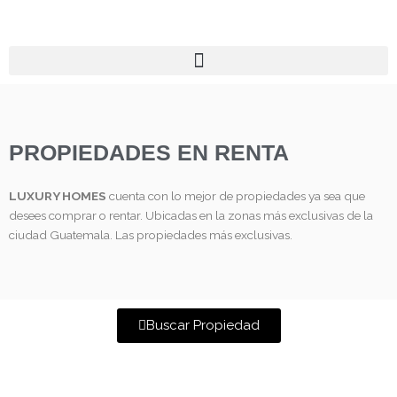
Ir
al
contenido
PROPIEDADES EN RENTA
LUXURY HOMES
cuenta con lo mejor de propiedades ya sea que
desees comprar o rentar. Ubicadas en la zonas más exclusivas de la
ciudad Guatemala. Las propiedades más exclusivas.
Buscar Propiedad