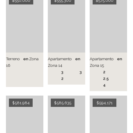
$550,000
$555,300
$575,000
Terreno
en
Zona
Apartamento
en
Apartamento
en
16
Zona 14
Zona 15
3
3
2
2
2.5
4
$581,984
$585,635
$594,171