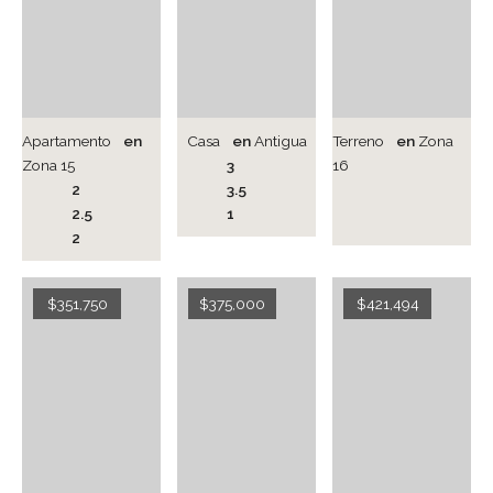
Apartamento
en
Casa
en
Antigua
Terreno
en
Zona
Zona 15
3
16
2
3.5
2.5
1
2
$351,750
$375,000
$421,494