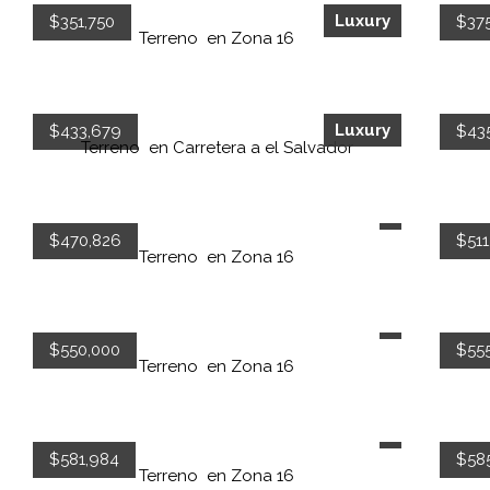
Luxury
$351,750
$37
Terreno
en
Zona 16
Luxury
$433,679
$43
Terreno
en
Carretera a el Salvador
$470,826
$511
Terreno
en
Zona 16
$550,000
$55
Terreno
en
Zona 16
$581,984
$58
Terreno
en
Zona 16