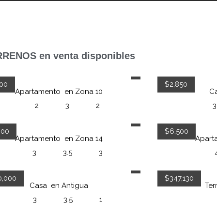
RENOS en venta disponibles
00
$2,850
Apartamento
en
Zona 10
C
2
3
2
3
000
$6,500
Apartamento
en
Zona 14
Apart
3
3.5
3
0,000
$347,130
Casa
en
Antigua
Ter
3
3.5
1