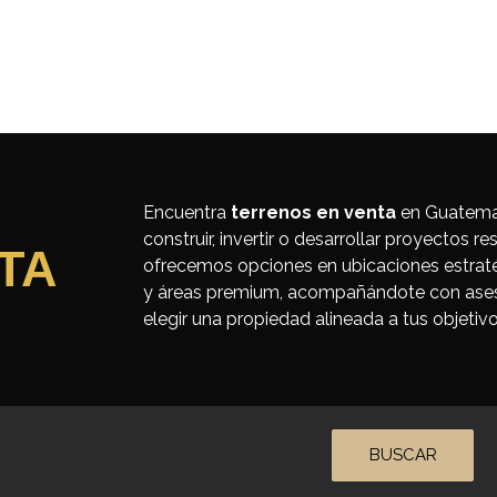
afía
Propiedades
Proyectos
Venta
R
Encuentra
terrenos en venta
en Guatemal
construir, invertir o desarrollar proyectos re
TA
ofrecemos opciones en ubicaciones estraté
y áreas premium, acompañándote con aseso
elegir una propiedad alineada a tus objetivo
BUSCAR