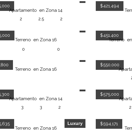
5,000
$421,494
Apartamento
en
Zona 14
Ter
2
2.5
2
5,000
$451,400
Terreno
en
Zona 16
Terreno
e
0
0
,800
$550,000
Terreno
en
Zona 16
Apart
5,300
$575,000
Apartamento
en
Zona 14
Apart
3
3
2
2
Luxury
5,635
$594,171
Terreno
en
Zona 16
Ter