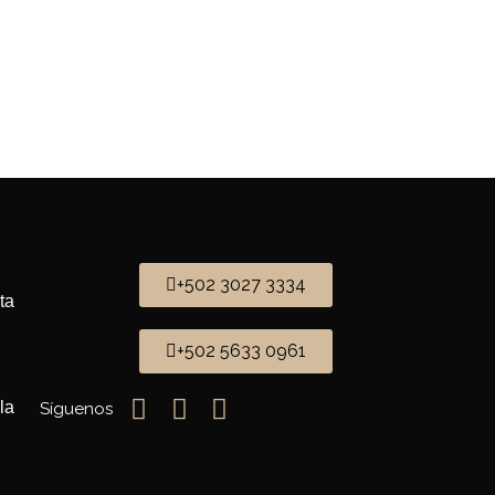
+502 3027 3334
ta
+502 5633 0961
la
Síguenos