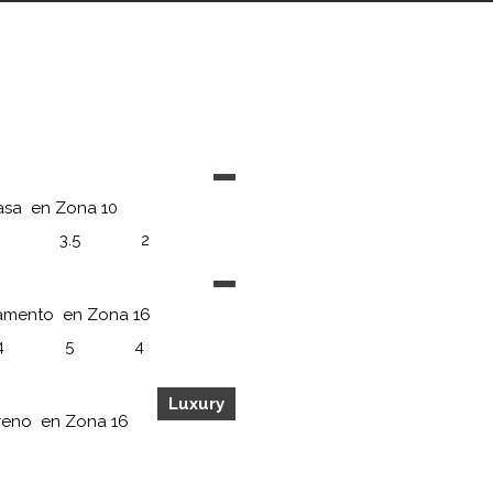
asa
en
Zona 10
3.5
2
amento
en
Zona 16
4
5
4
Luxury
reno
en
Zona 16