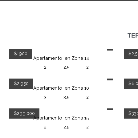
TER
$1900
$2,5
Apartamento
en
Zona 14
2
2.5
2
$2,950
$6,
Apartamento
en
Zona 10
3
3.5
2
$299,000
$33
Apartamento
en
Zona 15
2
2.5
2