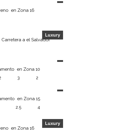
reno
en
Zona 16
Luxury
n
Carretera a el Salvador
amento
en
Zona 10
2
3
2
amento
en
Zona 15
2.5
4
Luxury
reno
en
Zona 16