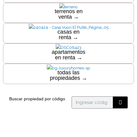
terrenos en
venta →
casas en
renta →
apartamentos
en renta →
todas las
propiedades →
Buscar propiedad por código
B
u
s
c
a
r